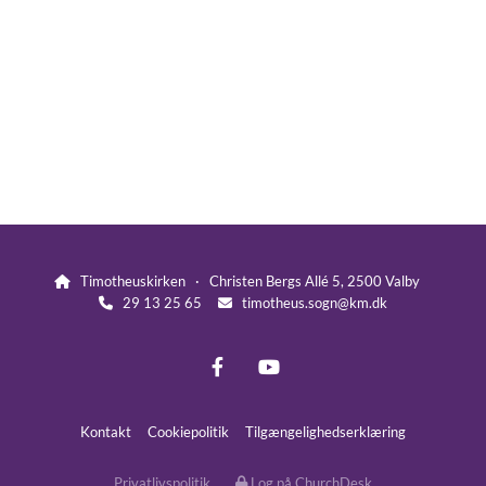
Timotheuskirken · Christen Bergs Allé 5, 2500 Valby

29 13 25 65
timotheus.sogn@km.dk


Kontakt
Cookiepolitik
Tilgængelighedserklæring
Privatlivspolitik
Log på ChurchDesk