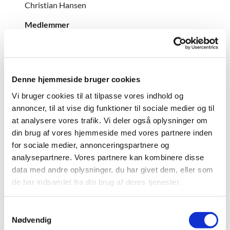
Christian Hansen
Medlemmer
Erik Vinkel Prip
Jørgen Anthoni
Kate Sørensen
Lasse Tage Wagner
Denne hjemmeside bruger cookies
Lauge Frandsen (orlov)
Morten Winge
Vi bruger cookies til at tilpasse vores indhold og
Lone Lykkeboe (medlem i Lauges orlovsperiode)
annoncer, til at vise dig funktioner til sociale medier og til
at analysere vores trafik. Vi deler også oplysninger om
Stedfortrædere:
din brug af vores hjemmeside med vores partnere inden
Ida Heldgaard Rosenstand
for sociale medier, annonceringspartnere og
Mette Gry Münchow
Birgit Lerstrup
analysepartnere. Vores partnere kan kombinere disse
Troels Laurell
data med andre oplysninger, du har givet dem, eller som
Grethe Ørsted
de har indsamlet fra din brug af deres tjenester.
Desuden kirkens tre
præster
:
S
Nødvendig
a
Jesper Engholm