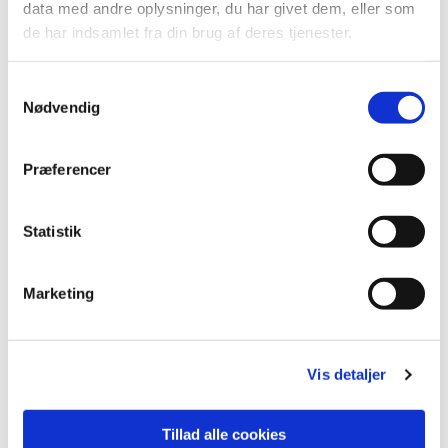
data med andre oplysninger, du har givet dem, eller som
de har indsamlet fra din brug af deres tjenester.
S
Nødvendig
a
m
t
Præferencer
y
k
k
Statistik
e
v
Marketing
a
l
g
Vis detaljer
Tillad alle cookies