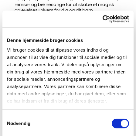
remser og børnesange for at skabe et magisk
oplevelsesunivers for dig og dit barn.
Holdene er for alle – fædre, mødre,
bedsteforældre, barnepiger, dagplejemødre
eller andre, der har lyst til at få en anderledes og
nærværende oplevelse med barnet.
Tvillinger (og trillinger) er meget velkomne.
Denne hjemmeside bruger cookies
Pris for 8 gange: 200 kr. Tilmelding via kirkens
Vi bruger cookies til at tilpasse vores indhold og
hjemmeside
Underviser: Amalie Benzon, uddannet
annoncer, til at vise dig funktioner til sociale medier og til
musikpædagog fra Det Kongelige Danske
at analysere vores trafik. Vi deler også oplysninger om
Musikkonservatorium.
din brug af vores hjemmeside med vores partnere inden
for sociale medier, annonceringspartnere og
Der opstart for nye hold d. 18. august, vælg et af
holdene for tilmelding:
analysepartnere. Vores partnere kan kombinere disse
data med andre oplysninger, du har givet dem, eller som
Hold 1 er fra kl. 10.00-11.00 – for børn mellem 2
de har indsamlet fra din brug af deres tjenester.
og 6 måneder.
Hold 2 er fra kl. 11.00-12.00 – for børn mellem 6
S
og 12 måneder.
Nødvendig
a
m