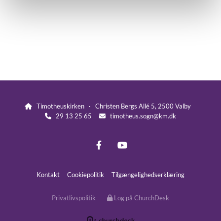
Timotheuskirken · Christen Bergs Allé 5, 2500 Valby

29 13 25 65
timotheus.sogn@km.dk


Kontakt
Cookiepolitik
Tilgængelighedserklæring
Privatlivspolitik
Log på ChurchDesk