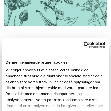
Grøn Kirke
Denne hjemmeside bruger cookies
Vi bruger cookies til at tilpasse vores indhold og
annoncer, til at vise dig funktioner til sociale medier og til
T
imotheuskirken er Grøn Kirke
at analysere vores trafik. Vi deler også oplysninger om
Hvad er Grøn Kirke?
din brug af vores hjemmeside med vores partnere inden
Grøn Kirke er et initiativ under det økumeniske samarbejde
for sociale medier, annonceringspartnere og
Danske Kirkers Råd, som på et kirkeligt grundlag gerne vil
analysepartnere. Vores partnere kan kombinere disse
inspirere og motivere mennesker til at tage medansvar for
data med andre oplysninger, du har givet dem, eller som
de klima- og miljøudfordringer, verden står overfor.