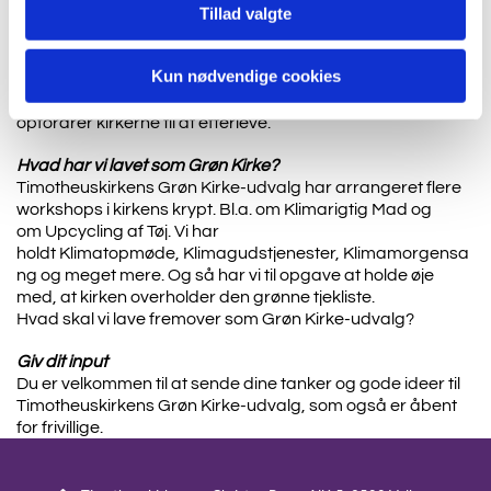
Tillad valgte
Hvorfor har vi valgt at være Grøn Kirke?
Fordi mange i menighed og menighedsråd synes at være
Kun nødvendige cookies
optaget af emnet klima og miljø - og fordi kirkens ansatte
allerede var godt i gang med de tiltag, som Grøn Kirke
opfordrer kirkerne til at efterleve.
Hvad har vi lavet som Grøn Kirke?
Timotheuskirkens Grøn Kirke-udvalg har arrangeret flere
workshops i kirkens krypt. Bl.a. om Klimarigtig Mad og
om Upcycling af Tøj. Vi har
holdt Klimatopmøde, Klimagudstjenester, Klimamorgensa
ng og meget mere. Og så har vi til opgave at holde øje
med, at kirken overholder den grønne tjekliste.
Hvad skal vi lave fremover som Grøn Kirke-udvalg?
Giv dit input
Du er velkommen til at sende dine tanker og gode ideer til
Timotheuskirkens Grøn Kirke-udvalg, som også er åbent
for frivillige.