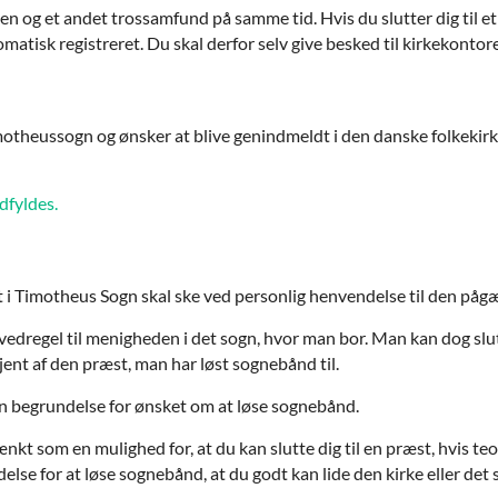
ken og et andet trossamfund på samme tid. Hvis du slutter dig til 
matisk registreret. Du skal derfor selv give besked til kirkekontor
motheussogn og ønsker at blive genindmeldt i den danske folkekirk
dfyldes.
 i Timotheus Sogn skal ske ved personlig henvendelse til den på
regel til menigheden i det sogn, hvor man bor. Man kan dog slutte 
jent af den præst, man har løst sognebånd til.
en begrundelse for ønsket om at løse sognebånd.
kt som en mulighed for, at du kan slutte dig til en præst, hvis te
else for at løse sognebånd, at du godt kan lide den kirke eller det