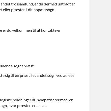
et andet trossamfund, er du dermed udtrådt af
et eller præsten i dit bopælssogn.
e er du velkommen til at kontakte en
gældende sognepræst.
sig til en præst i et andet sogn ved at løse
ologiske holdninger du sympatiserer med, er
 sogn, hvor præsten er ansat.