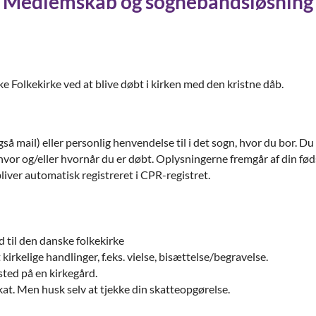
Medlemskab og sognebåndsløsning
 Folkekirke ved at blive døbt i kirken med den kristne dåb.
gså mail) eller personlig henvendelse til i det sogn, hvor du bor. 
 hvor og/eller hvornår du er døbt. Oplysningerne fremgår af din fø
liver automatisk registreret i CPR-registret.
d til den danske folkekirke
t kirkelige handlinger, f.eks. vielse, bisættelse/begravelse.
sted på en kirkegård.
kat. Men husk selv at tjekke din skatteopgørelse.