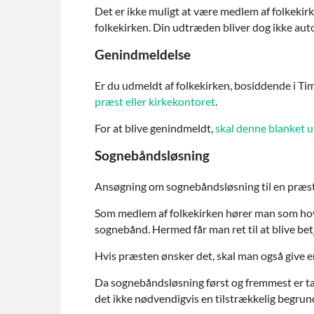
Det er ikke muligt at være medlem af folkekir
folkekirken. Din udtræden bliver dog ikke auto
Genindmeldelse
Er du udmeldt af folkekirken, bosiddende i Ti
præst eller kirkekontoret
.
For at blive genindmeldt,
skal denne blanket u
Sognebåndsløsning
Ansøgning om sognebåndsløsning til en præst
Som medlem af folkekirken hører man som hoved
sognebånd. Hermed får man ret til at blive bet
Hvis præsten ønsker det, skal man også give 
Da sognebåndsløsning først og fremmest er tæn
det ikke nødvendigvis en tilstrækkelig begrund