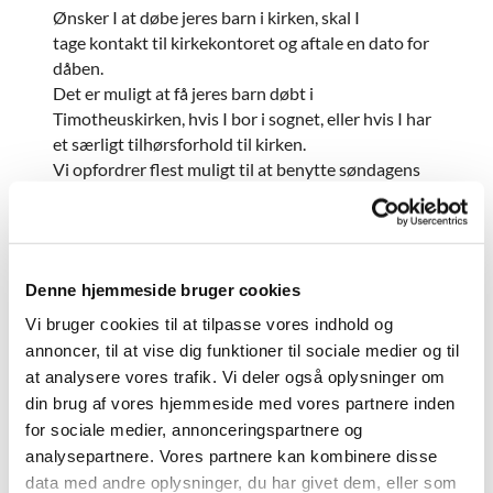
Ønsker I at døbe jeres barn i kirken, skal I
tage kontakt til kirkekontoret og aftale en dato for
dåben.
Det er muligt at få jeres barn døbt i
Timotheuskirken, hvis I bor i sognet, eller hvis I har
et særligt tilhørsforhold til kirken.
Vi opfordrer flest muligt til at benytte søndagens
gudstjeneste, når jeres barn skal døbes, men vi har
også som regel en lørdagsdåb hver måned.
Tre uger før dåben skal vi have barnets fulde navn
Denne hjemmeside bruger cookies
samt navne og adresser på faddere og gudforældre
(vidner). Der skal være mindst 2 og højst 5 faddere,
Vi bruger cookies til at tilpasse vores indhold og
der alle skal være døbt med den kristne dåb.
annoncer, til at vise dig funktioner til sociale medier og til
Præsten tager kontakt til dåbsfamilien ca. en uge
at analysere vores trafik. Vi deler også oplysninger om
før dåben med henblik på en dåbssamtale.
din brug af vores hjemmeside med vores partnere inden
for sociale medier, annonceringspartnere og
Det er fadderens opgave:
analysepartnere. Vores partnere kan kombinere disse
data med andre oplysninger, du har givet dem, eller som