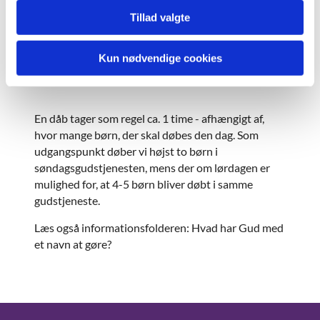
der har udgangspunkt i den kristne
Tillad valgte
Trosbekendelse.
gudmor og gudfar kan også være
Kun nødvendige cookies
faddere.
En dåb tager som regel ca. 1 time - afhængigt af,
hvor mange børn, der skal døbes den dag. Som
udgangspunkt døber vi højst to børn i
søndagsgudstjenesten, mens der om lørdagen er
mulighed for, at 4-5 børn bliver døbt i samme
gudstjeneste.
Læs også informationsfolderen: Hvad har Gud med
et navn at gøre?