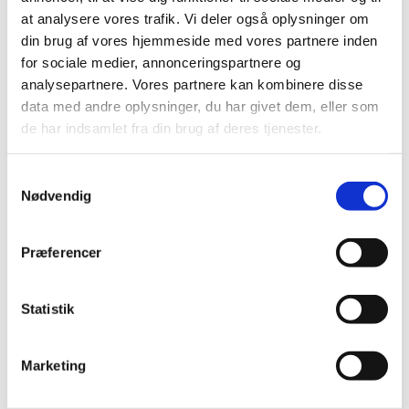
at analysere vores trafik. Vi deler også oplysninger om
din brug af vores hjemmeside med vores partnere inden
Her kan man tilmelde sig konfirmation i 2024.
for sociale medier, annonceringspartnere og
Der er plads til 18 konfirmander ved hver
analysepartnere. Vores partnere kan kombinere disse
konfirmation, og konfirmationsdatoerne bliver
data med andre oplysninger, du har givet dem, eller som
fordelt efter først til mølle princippet ved
de har indsamlet fra din brug af deres tjenester.
tilmeldingen.
S
Formularerne lukker automatisk, når der ikke er
Nødvendig
flere pladser
a
m
Vælg nu den dag, I ønsker konfirmation:
t
Præferencer
y
Torsdag d. 9. maj 2024 kl. 10.30 (Kristi
k
himmelfarts dag) (optaget)
k
Statistik
Torsdag d. 9. maj 2024 kl. 13.00 (Kristi
e
himmelfarts dag)
(optaget)
v
Marketing
a
Lørdag d. 11. maj 2024 kl. 10.30
(optaget)
l