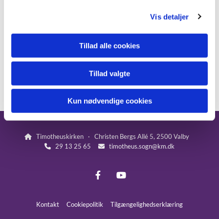
Lørdag d. 11. maj 2024 kl. 13.00
(optaget)
g
Vis detaljer
Søndag d. 12. maj 2024 kl. 10.30
Tilmeldingen er først gyldig, når der kommer en
Tillad alle cookies
kvitteringside frem, hvor der står, at I er tilmeldt.
I vil herefter få tilsendt en kvitteringsmail.
Tillad valgte
Kun nødvendige cookies
Timotheuskirken · Christen Bergs Allé 5, 2500 Valby

29 13 25 65
timotheus.sogn@km.dk


Kontakt
Cookiepolitik
Tilgængelighedserklæring