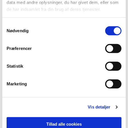
data med andre oplysninger, du har givet dem, eller som
de har indsamlet fra din brug af deres tjenester.
S
Nødvendig
a
m
t
Præferencer
y
k
k
Statistik
e
v
Marketing
a
l
g
Vis detaljer
Tillad alle cookies