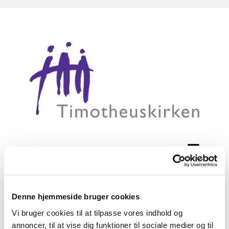
Tilmelding til konfirmation 2025
Denne hjemmeside bruger cookies
Her kan man tilmelde sig konfirmation i 2025.
Vi bruger cookies til at tilpasse vores indhold og
annoncer, til at vise dig funktioner til sociale medier og til
Der er plads til 18 konfirmander ved hver konfirmation, og