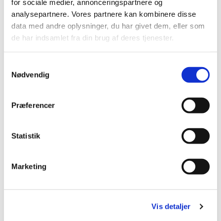
for sociale medier, annonceringspartnere og
Læs mere om koret her:
www.oktoberkoret.dk
analysepartnere. Vores partnere kan kombinere disse
data med andre oplysninger, du har givet dem, eller som
de har indsamlet fra din brug af deres tjenester.
S
Nødvendig
a
m
t
Præferencer
y
k
k
Statistik
e
v
Marketing
a
l
g
Vis detaljer