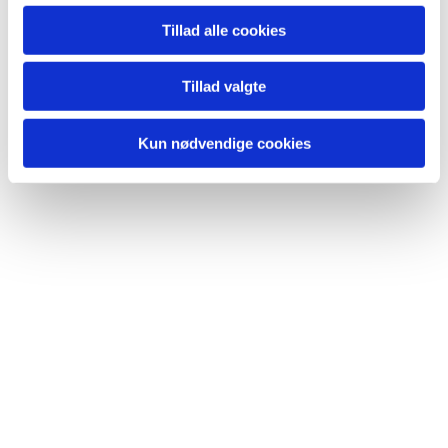
Tillad alle cookies
Du vil måske også kunne lide...
Tillad valgte
Kun nødvendige cookies