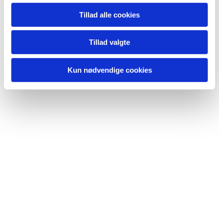
Tillad alle cookies
Du vil måske også kunne lide...
Tillad valgte
Kun nødvendige cookies