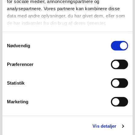
for sociale medier, annonceringspartnere og
Læs mere om koret her:
www.oktoberkoret.dk
analysepartnere. Vores partnere kan kombinere disse
data med andre oplysninger, du har givet dem, eller som
de har indsamlet fra din brug af deres tjenester.
S
Nødvendig
a
m
t
Præferencer
y
k
k
Statistik
e
v
Marketing
a
l
g
Vis detaljer