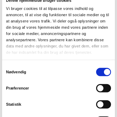
Denne hjemmeside bruger cookies
Kom og syng med, når vi hver onsdag morgen synger
Vi bruger cookies til at tilpasse vores indhold og
sammen fra kl. 8.20-8.40. Vi synger sange fra
annoncer, til at vise dig funktioner til sociale medier og til
Højskolesangbogen, og det er en skønsom blanding af
at analysere vores trafik. Vi deler også oplysninger om
nyt og gammelt, så der altid er lidt for enhver smag.
din brug af vores hjemmeside med vores partnere inden
for sociale medier, annonceringspartnere og
Hver uge inviterer vi gæsteværter forbi, som indvier os i
analysepartnere. Vores partnere kan kombinere disse
nogle af deres yndlingssange. Måske har de endda også
data med andre oplysninger, du har givet dem, eller som
en anekdote eller to i ærmet.
de har indsamlet fra din brug af deres tjenester.
Som altid er det vores dygtige organist Bjørn, der
akkompagnerer os på flyglet.
S
Alle er velkomne, og vi glæder os til at se dig!
Nødvendig
a
m
t
Præferencer
y
k
k
Statistik
e
v