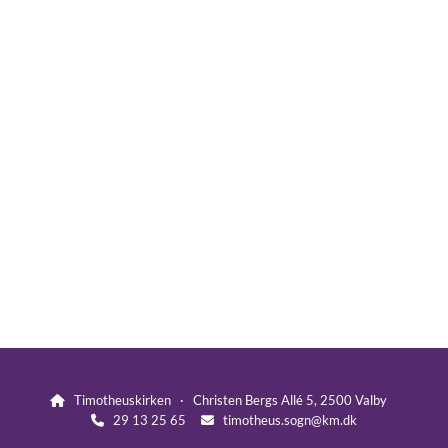
Timotheuskirken · Christen Bergs Allé 5, 2500 Valby

29 13 25 65
timotheus.sogn@km.dk

