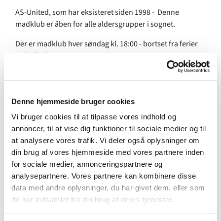
AS-United, som har eksisteret siden 1998 - Denne
madklub er åben for alle aldersgrupper i sognet.
Der er madklub hver søndag kl. 18:00 - bortset fra ferier
og helligdage.
Man laver normalt mad en gang hvert halve år sammen
med en anden familie.
Denne hjemmeside bruger cookies
Mange af medlemmerne i AS-United har hjemmeboende
Vi bruger cookies til at tilpasse vores indhold og
børn i forskellige aldre.
annoncer, til at vise dig funktioner til sociale medier og til
Her er samværet hyggeligt fællesskab omkring måltidet
at analysere vores trafik. Vi deler også oplysninger om
og børnene leger og finder legekammerater–ligesom
din brug af vores hjemmeside med vores partnere inden
forældre finder sammen omkring fælles emner og
for sociale medier, annonceringspartnere og
interesser og danner venskaber på kryds og tværs i
analysepartnere. Vores partnere kan kombinere disse
kvarteret.
data med andre oplysninger, du har givet dem, eller som
de har indsamlet fra din brug af deres tjenester.
Måltidet om søndagen er en lettelse for de fleste, der ikke
skal tænke på madlavning den dag i en ellers travl uge.