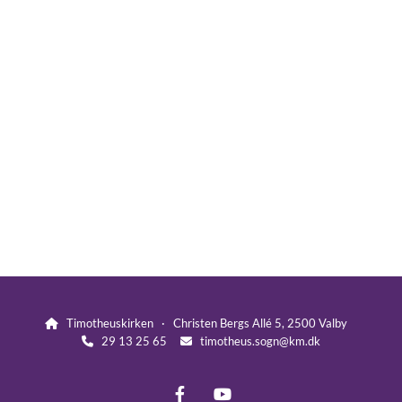
Timotheuskirken · Christen Bergs Allé 5, 2500 Valby

29 13 25 65
timotheus.sogn@km.dk

