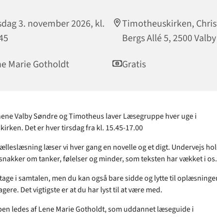
sdag 3. november 2026, kl.
Timotheuskirken, Chri
45
Bergs Allé 5, 2500 Valby
e Marie Gotholdt
Gratis
ne Valby Søndre og Timotheus laver Læsegruppe hver uge i
rken. Det er hver tirsdag fra kl. 15.45-17.00
fælleslæsning læser vi hver gang en novelle og et digt. Undervejs hol
snakker om tanker, følelser og minder, som teksten har vækket i os
tage i samtalen, men du kan også bare sidde og lytte til oplæsninge
gere. Det vigtigste er at du har lyst til at være med.
n ledes af Lene Marie Gotholdt, som uddannet læseguide i