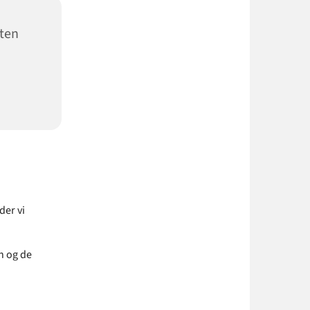
sten
der vi
.
n og de