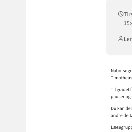
Tir
15:
Len
Nabo-sogne
Timotheuski
Til guidet 
pauser og 
Du kan del
andre delta
Læsegruppe