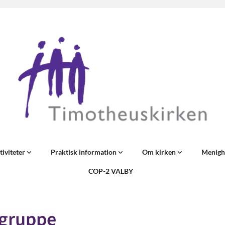
tiviteter
Praktisk information
Om kirken
Menigh
COP-2 VALBY
gruppe