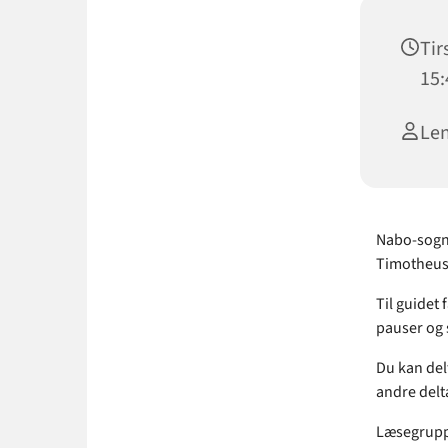
Tir
15:
Len
Nabo-sogne
Timotheuski
Til guidet 
pauser og 
Du kan del
andre delta
Læsegruppe