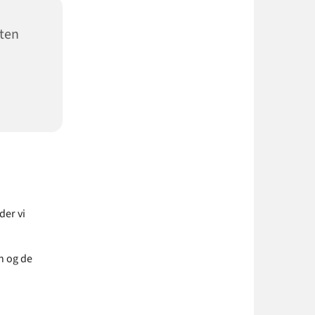
sten
der vi
.
n og de