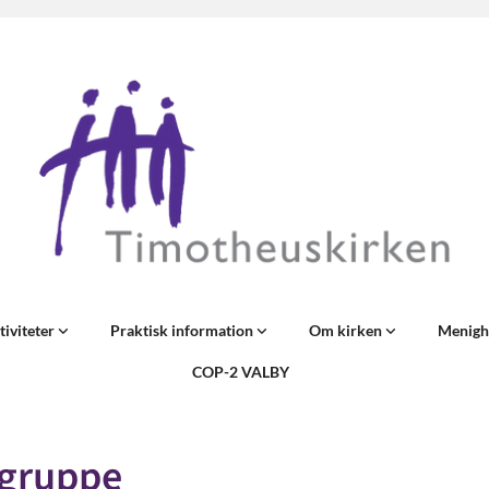
tiviteter
Praktisk information
Om kirken
Menigh
COP-2 VALBY
gruppe