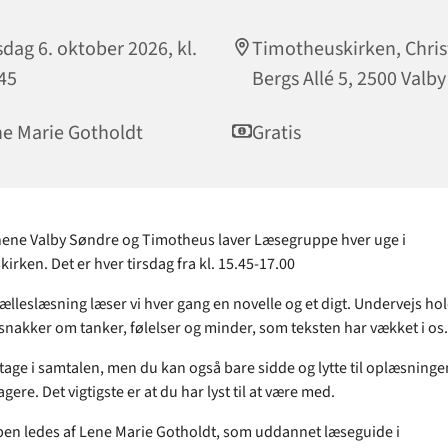
sdag 6. oktober 2026, kl.
Timotheuskirken, Chri
45
Bergs Allé 5, 2500 Valby
e Marie Gotholdt
Gratis
ne Valby Søndre og Timotheus laver Læsegruppe hver uge i
rken. Det er hver tirsdag fra kl. 15.45-17.00
fælleslæsning læser vi hver gang en novelle og et digt. Undervejs hol
snakker om tanker, følelser og minder, som teksten har vækket i os
tage i samtalen, men du kan også bare sidde og lytte til oplæsninge
gere. Det vigtigste er at du har lyst til at være med.
n ledes af Lene Marie Gotholdt, som uddannet læseguide i