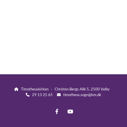
Timotheuskirken · Christen Bergs Allé 5, 2500 Valby

29 13 25 65
timotheus.sogn@km.dk

