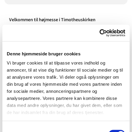
Velkommen til højmesse i Timotheuskirken
Det er 4. søndag i advent og du kan læse søndagens
tekster her
4. søndag i advent | Bibelselskabet
Hver søndag og på alle helligdage er der højmesse i
Denne hjemmeside bruger cookies
kirken, hvor vi mødes, sætter os godt til rette, hører
Vi bruger cookies til at tilpasse vores indhold og
søndagens læsninger og prædiken og synger salmer fra
annoncer, til at vise dig funktioner til sociale medier og til
salmebogen og ofte også fra salmebogstillægget 100
at analysere vores trafik. Vi deler også oplysninger om
salmer.
din brug af vores hjemmeside med vores partnere inden
Nogle søndage er der en eller flere dåb i højmessen. Både
for sociale medier, annonceringspartnere og
store og små er velkomne, og der er en kasse med
analysepartnere. Vores partnere kan kombinere disse
børnebøger i kirken og et børnehjørne i krypten, hvor
data med andre oplysninger, du har givet dem, eller som
børn og barnlige sjæle kan sidde og læse, tegne, lege
de har indsamlet fra din brug af deres tjenester.
m.m. under gudstjenesten.
S
Ved højmessen er der altergang, hvor alle er velkomne til