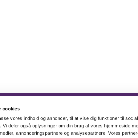
 cookies
irken · Christen Bergs Allé 5, 2500 Valby
29 13 25 65
timotheu


passe vores indhold og annoncer, til at vise dig funktioner til soci
fik. Vi deler også oplysninger om din brug af vores hjemmeside m
 medier, annonceringspartnere og analysepartnere. Vores partne