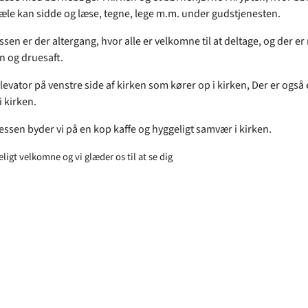
jæle kan sidde og læse, tegne, lege m.m. under gudstjenesten.
sen er der altergang, hvor alle er velkomne til at deltage, og der e
n og druesaft.
levator på venstre side af kirken som kører op i kirken, Der er også
i kirken.
essen byder vi på en kop kaffe og hyggeligt samvær i kirken.
teligt velkomne og vi glæder os til at se dig