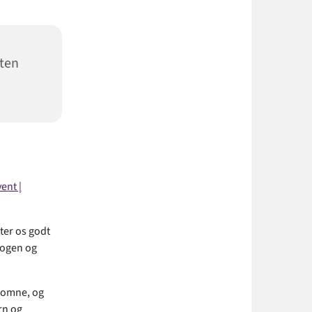
sten
ent |
ter os godt
bogen og
lkomne, og
rn og