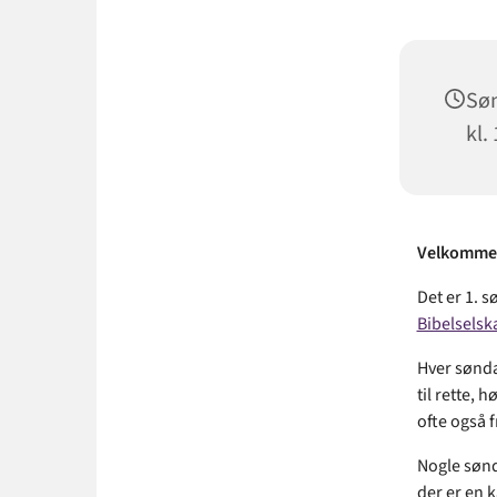
Søn
kl.
Velkommen
Det er 1. 
Bibelselsk
Hver sønda
til rette,
ofte også 
Nogle sønd
der er en 