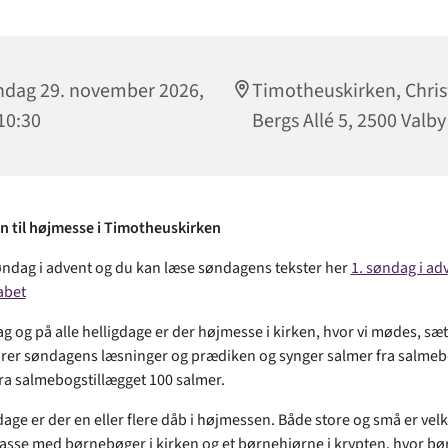
dag 29. november 2026,
Timotheuskirken, Chri
 10:30
Bergs Allé 5, 2500 Valby
 til højmesse i Timotheuskirken
søndag i advent og du kan læse søndagens tekster her
1. søndag i adv
abet
g og på alle helligdage er der højmesse i kirken, hvor vi mødes, sæt
 hører søndagens læsninger og prædiken og synger salmer fra salme
fra salmebogstillægget 100 salmer.
age er der en eller flere dåb i højmessen. Både store og små er ve
kasse med børnebøger i kirken og et børnehjørne i krypten, hvor bø