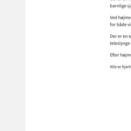
barnlige s
Ved højmes
for både vi
Der er en e
teleslynge 
Efter højm
Alle er hjer