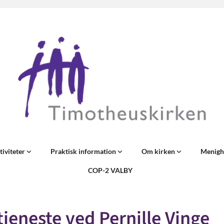
tiviteter
Praktisk information
Om kirken
Menigh
COP-2 VALBY
jeneste ved Pernille Vinge