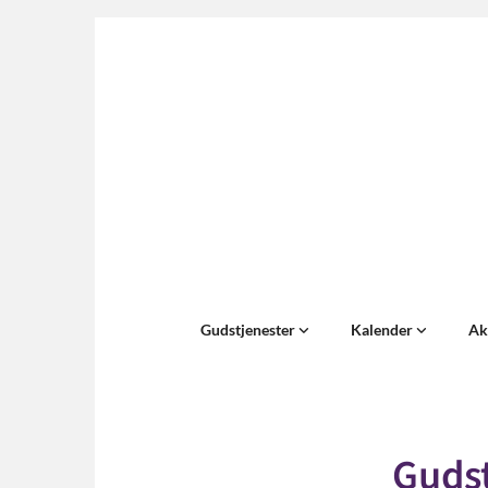
Gudstjenester
Kalender
Ak
Gudst