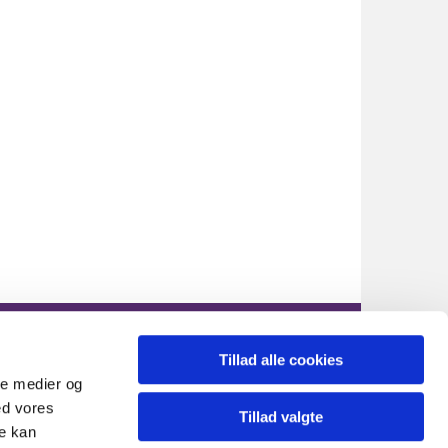
s.sogn@km.dk
Tillad alle cookies
ale medier og
ed vores
Tillad valgte
re kan