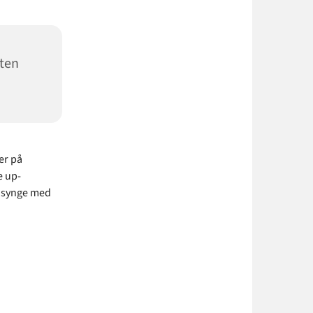
sten
er på
e up-
n synge med