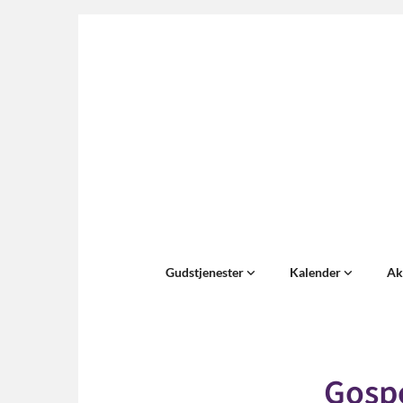
Gudstjenester
Kalender
Ak
Gosp