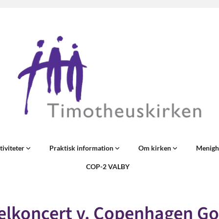
tiviteter
Praktisk information
Om kirken
Menigh
COP-2 VALBY
elkoncert v. Copenhagen Go