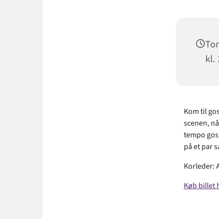
Tor
kl.
Kom til go
scenen, nå
tempo gosp
på et par 
Korleder: 
Køb billet 