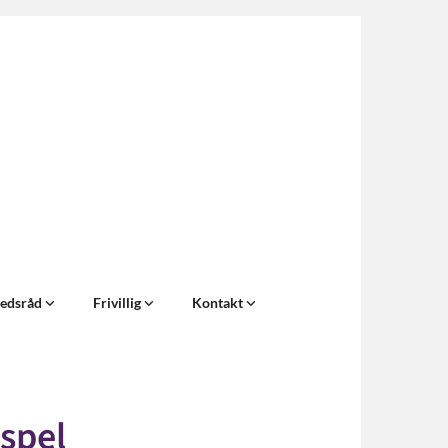
edsråd
Frivillig
Kontakt
spel