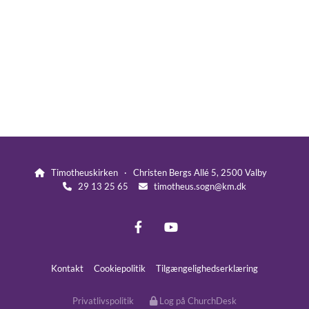
Timotheuskirken · Christen Bergs Allé 5, 2500 Valby

29 13 25 65
timotheus.sogn@km.dk


Kontakt
Cookiepolitik
Tilgængelighedserklæring
Privatlivspolitik
Log på ChurchDesk