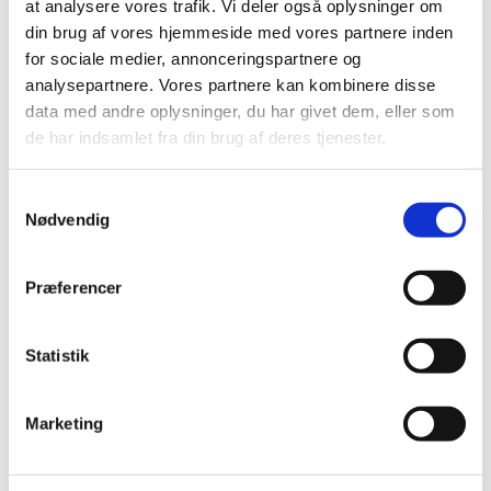
at analysere vores trafik. Vi deler også oplysninger om
din brug af vores hjemmeside med vores partnere inden
for sociale medier, annonceringspartnere og
analysepartnere. Vores partnere kan kombinere disse
data med andre oplysninger, du har givet dem, eller som
de har indsamlet fra din brug af deres tjenester.
S
Nødvendig
a
m
t
Præferencer
y
k
k
Statistik
e
v
Marketing
a
l
g