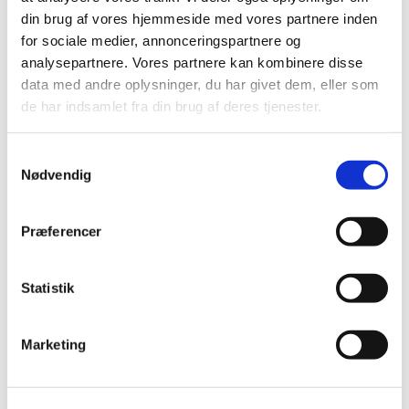
din brug af vores hjemmeside med vores partnere inden
FDF'erne mødes hver onsdag kl. 18.30 til 20.00
for sociale medier, annonceringspartnere og
Kontakt: Kredsleder Polly Bundgård tlf. 36756202
analysepartnere. Vores partnere kan kombinere disse
data med andre oplysninger, du har givet dem, eller som
Læs mere på:
www.fdfk23.dk
de har indsamlet fra din brug af deres tjenester.
S
Nødvendig
a
m
t
Præferencer
y
k
k
Statistik
e
v
Marketing
a
l
g