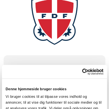
Onsdag 28. oktober 2026, kl. 18:30 - 20:30
Timotheuskirken, Christen Bergs Allé 5,
2500 Valby
Denne hjemmeside bruger cookies
Vi bruger cookies til at tilpasse vores indhold og
annoncer, til at vise dig funktioner til sociale medier og til
at analysere vores trafik. Vi deler også oplysninger om