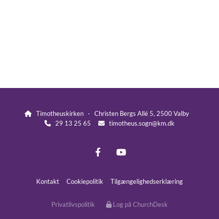
Timotheuskirken · Christen Bergs Allé 5, 2500 Valby

29 13 25 65
timotheus.sogn@km.dk


Kontakt
Cookiepolitik
Tilgængelighedserklæring
Privatlivspolitik
Log på ChurchDesk