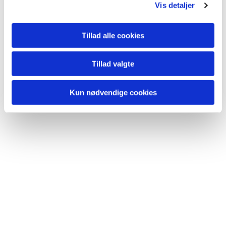
Vis detaljer
Tillad alle cookies
Du vil måske også kunne lide...
Tillad valgte
Kun nødvendige cookies