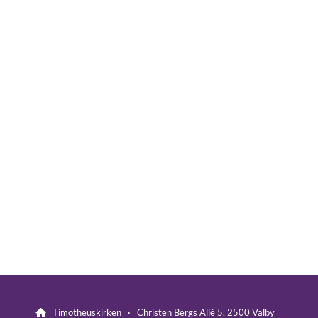
Timotheuskirken · Christen Bergs Allé 5, 2500 Valby
