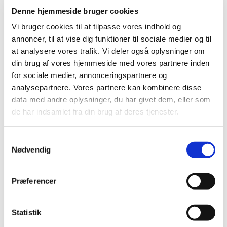
Denne hjemmeside bruger cookies
DE GRØNNE PIGESPEJDERE
Vi bruger cookies til at tilpasse vores indhold og
ET TILBUD TIL PIGER
annoncer, til at vise dig funktioner til sociale medier og til
at analysere vores trafik. Vi deler også oplysninger om
Pigespejderne mødes hver mandag mellem 18.30 og
din brug af vores hjemmeside med vores partnere inden
20.00
for sociale medier, annonceringspartnere og
Læs meget mere om De grønne pigespejdere på
analysepartnere. Vores partnere kan kombinere disse
www.valbypigespejder.dk
data med andre oplysninger, du har givet dem, eller som
de har indsamlet fra din brug af deres tjenester.
Eller her på kirkens hjemmeside:
timotheuskirken.dk
Kontakt:
S
Nødvendig
a
Tropleder: Daisy Friis Larsen (tlf 31522553)
m
t
Præferencer
y
k
k
Statistik
e