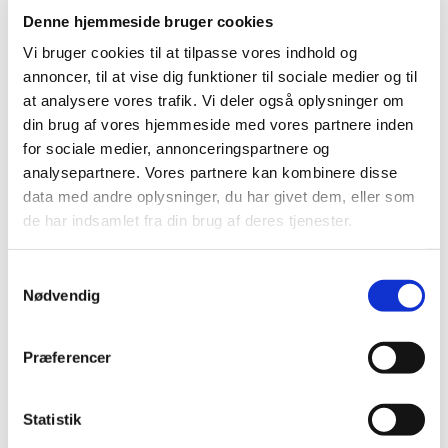
Denne hjemmeside bruger cookies
DE GRØNNE PIGESPEJDERE
Vi bruger cookies til at tilpasse vores indhold og
ET TILBUD TIL PIGER
annoncer, til at vise dig funktioner til sociale medier og til
at analysere vores trafik. Vi deler også oplysninger om
Pigespejderne mødes hver mandag mellem 18.30 og
din brug af vores hjemmeside med vores partnere inden
20.00
for sociale medier, annonceringspartnere og
Læs meget mere om De grønne pigespejdere på
analysepartnere. Vores partnere kan kombinere disse
www.valbypigespejder.dk
data med andre oplysninger, du har givet dem, eller som
de har indsamlet fra din brug af deres tjenester.
Eller her på kirkens hjemmeside:
timotheuskirken.dk
Kontakt:
S
Nødvendig
a
Tropleder: Daisy Friis Larsen (tlf 31522553)
m
t
Præferencer
y
k
k
Statistik
e