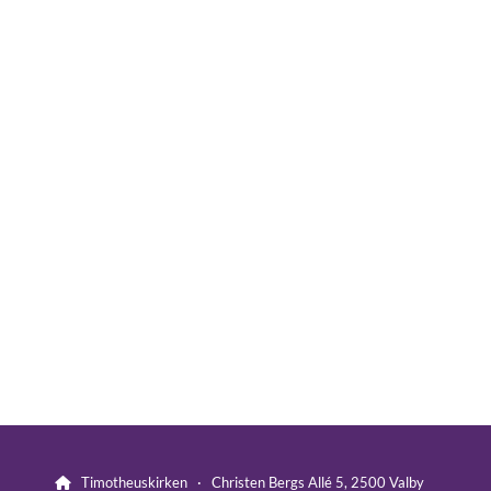
Timotheuskirken · Christen Bergs Allé 5, 2500 Valby
