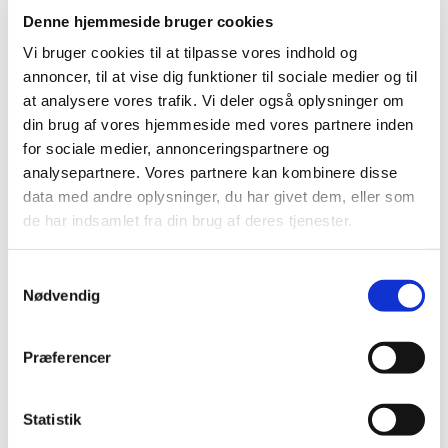
Denne hjemmeside bruger cookies
DE GRØNNE PIGESPEJDERE
Vi bruger cookies til at tilpasse vores indhold og
ET TILBUD TIL PIGER
annoncer, til at vise dig funktioner til sociale medier og til
at analysere vores trafik. Vi deler også oplysninger om
Pigespejderne mødes hver mandag mellem 18.30 og
din brug af vores hjemmeside med vores partnere inden
20.00
for sociale medier, annonceringspartnere og
Læs meget mere om De grønne pigespejdere på
analysepartnere. Vores partnere kan kombinere disse
www.valbypigespejder.dk
data med andre oplysninger, du har givet dem, eller som
de har indsamlet fra din brug af deres tjenester.
Eller her på kirkens hjemmeside:
timotheuskirken.dk
Kontakt:
S
Nødvendig
a
Tropleder: Daisy Friis Larsen (tlf 31522553)
m
t
Præferencer
y
k
k
Statistik
e