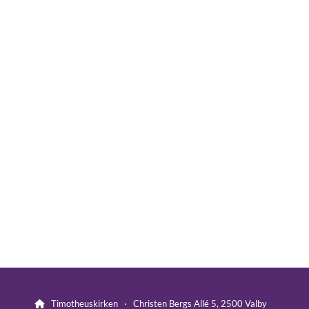
Timotheuskirken · Christen Bergs Allé 5, 2500 Valby
