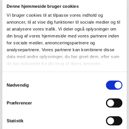
Denne hjemmeside bruger cookies
DE GRØNNE PIGESPEJDERE
Vi bruger cookies til at tilpasse vores indhold og
ET TILBUD TIL PIGER
annoncer, til at vise dig funktioner til sociale medier og til
at analysere vores trafik. Vi deler også oplysninger om
Pigespejderne mødes hver mandag mellem 18.30 og
din brug af vores hjemmeside med vores partnere inden
20.00
for sociale medier, annonceringspartnere og
Læs meget mere om De grønne pigespejdere på
analysepartnere. Vores partnere kan kombinere disse
www.valbypigespejder.dk
data med andre oplysninger, du har givet dem, eller som
de har indsamlet fra din brug af deres tjenester.
Eller her på kirkens hjemmeside:
timotheuskirken.dk
Kontakt:
S
Nødvendig
a
Tropleder: Daisy Friis Larsen (tlf 31522553)
m
t
Præferencer
y
k
k
Statistik
e