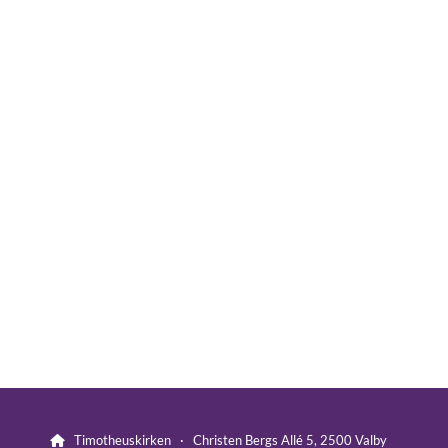
Timotheuskirken · Christen Bergs Allé 5, 2500 Valby
