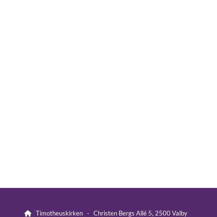
Timotheuskirken · Christen Bergs Allé 5, 2500 Valby
