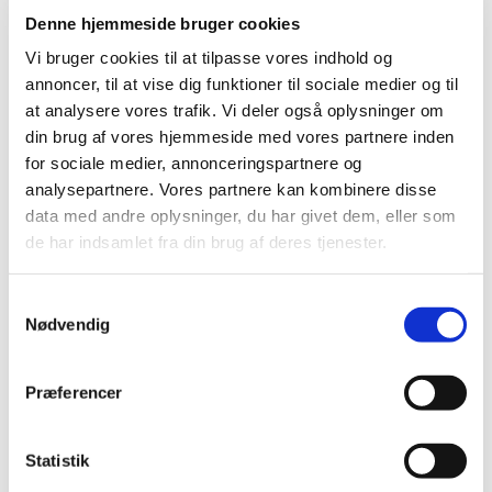
Denne hjemmeside bruger cookies
DE GRØNNE PIGESPEJDERE
Vi bruger cookies til at tilpasse vores indhold og
ET TILBUD TIL PIGER
annoncer, til at vise dig funktioner til sociale medier og til
at analysere vores trafik. Vi deler også oplysninger om
Pigespejderne mødes hver mandag mellem 18.30 og
din brug af vores hjemmeside med vores partnere inden
20.00
for sociale medier, annonceringspartnere og
Læs meget mere om De grønne pigespejdere på
analysepartnere. Vores partnere kan kombinere disse
www.valbypigespejder.dk
data med andre oplysninger, du har givet dem, eller som
de har indsamlet fra din brug af deres tjenester.
Eller her på kirkens hjemmeside:
timotheuskirken.dk
Kontakt:
S
Nødvendig
a
Tropleder: Daisy Friis Larsen (tlf 31522553)
m
t
Præferencer
y
k
k
Statistik
e