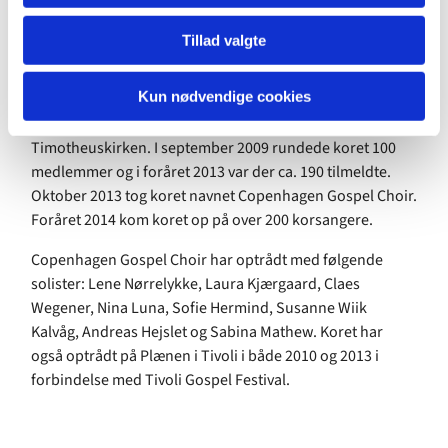
Copenhagen Gospel Choir historie
Tillad valgte
Copenhagen Gospel Choir startede i august 2006 i en
frikirke på Frederiksberg, som hed Cafékirken. Året efter
Kun nødvendige cookies
flyttede koret til Valby og hed på det tidspunkt Valby
Gospel Choir. Siden januar 2009 har koret været i
Timotheuskirken. I september 2009 rundede koret 100
medlemmer og i foråret 2013 var der ca. 190 tilmeldte.
Oktober 2013 tog koret navnet Copenhagen Gospel Choir.
Foråret 2014 kom koret op på over 200 korsangere.
Copenhagen Gospel Choir har optrådt med følgende
solister: Lene Nørrelykke, Laura Kjærgaard, Claes
Wegener, Nina Luna, Sofie Hermind, Susanne Wiik
Kalvåg, Andreas Hejslet og Sabina Mathew. Koret har
også optrådt på Plænen i Tivoli i både 2010 og 2013 i
forbindelse med Tivoli Gospel Festival.