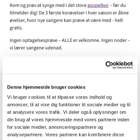
Kom og prøv at synge med i det store
gospelkor
– før du
tilmelder dig! De 3 første korøvelser i hver sæson er åbne
øvelser, hvor nye sangere kan prøve at være med - helt
gratis.
Ingen optagelsesprøve – ALLE er velkomne. Ingen noder –
vi lærer sangene udenad.
For mange er den ugentlige korøvelse ugens højdepunkt.
Gospel giver liv og glæde og det er for alle.
Hver sæson afsluttes med en stor gospelkoncert med
band, som plejer at være besøgt af flere hundrede
Denne hjemmeside bruger cookies
publikummer.
Vi bruger cookies til at tilpasse vores indhold og
annoncer, til at vise dig funktioner til sociale medier og til
For at være med skal du være mindst 15 år. Vær commitet
at analysere vores trafik. Vi deler også oplysninger om
til at komme til tiden til hver øvelse.
din brug af vores hjemmeside med vores partnere inden
for sociale medier, annonceringspartnere og
Facebook
analysepartnere. Vores partnere kan kombinere disse