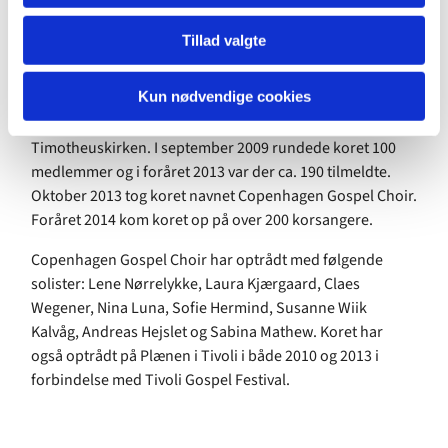
Copenhagen Gospel Choir historie
Tillad valgte
Copenhagen Gospel Choir startede i august 2006 i en
frikirke på Frederiksberg, som hed Cafékirken. Året efter
Kun nødvendige cookies
flyttede koret til Valby og hed på det tidspunkt Valby
Gospel Choir. Siden januar 2009 har koret været i
Timotheuskirken. I september 2009 rundede koret 100
medlemmer og i foråret 2013 var der ca. 190 tilmeldte.
Oktober 2013 tog koret navnet Copenhagen Gospel Choir.
Foråret 2014 kom koret op på over 200 korsangere.
Copenhagen Gospel Choir har optrådt med følgende
solister: Lene Nørrelykke, Laura Kjærgaard, Claes
Wegener, Nina Luna, Sofie Hermind, Susanne Wiik
Kalvåg, Andreas Hejslet og Sabina Mathew. Koret har
også optrådt på Plænen i Tivoli i både 2010 og 2013 i
forbindelse med Tivoli Gospel Festival.