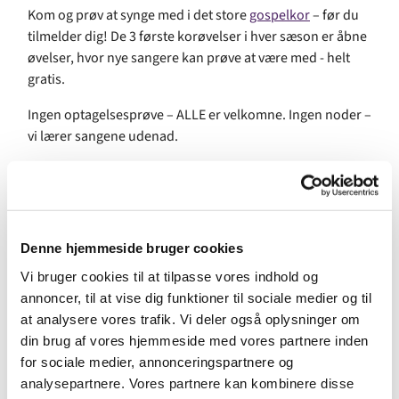
Kom og prøv at synge med i det store
gospelkor
– før du
tilmelder dig! De 3 første korøvelser i hver sæson er åbne
øvelser, hvor nye sangere kan prøve at være med - helt
gratis.
Ingen optagelsesprøve – ALLE er velkomne. Ingen noder –
vi lærer sangene udenad.
For mange er den ugentlige korøvelse ugens højdepunkt.
Gospel giver liv og glæde og det er for alle.
Hver sæson afsluttes med en stor gospelkoncert med
band, som plejer at være besøgt af flere hundrede
Denne hjemmeside bruger cookies
publikummer.
Vi bruger cookies til at tilpasse vores indhold og
annoncer, til at vise dig funktioner til sociale medier og til
For at være med skal du være mindst 15 år. Vær commitet
at analysere vores trafik. Vi deler også oplysninger om
til at komme til tiden til hver øvelse.
din brug af vores hjemmeside med vores partnere inden
for sociale medier, annonceringspartnere og
Facebook
analysepartnere. Vores partnere kan kombinere disse