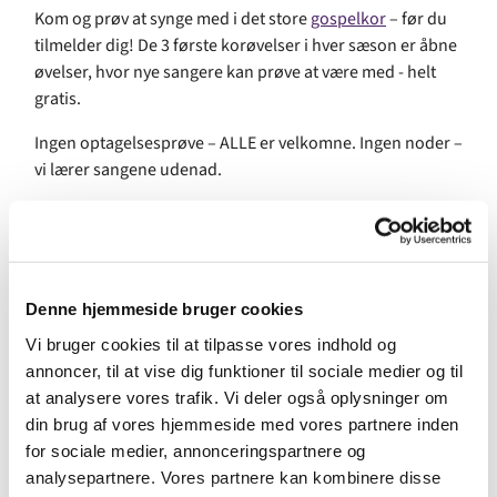
Kom og prøv at synge med i det store
gospelkor
– før du
tilmelder dig! De 3 første korøvelser i hver sæson er åbne
øvelser, hvor nye sangere kan prøve at være med - helt
gratis.
Ingen optagelsesprøve – ALLE er velkomne. Ingen noder –
vi lærer sangene udenad.
For mange er den ugentlige korøvelse ugens højdepunkt.
Gospel giver liv og glæde og det er for alle.
Hver sæson afsluttes med en stor gospelkoncert med
band, som plejer at være besøgt af flere hundrede
Denne hjemmeside bruger cookies
publikummer.
Vi bruger cookies til at tilpasse vores indhold og
annoncer, til at vise dig funktioner til sociale medier og til
For at være med skal du være mindst 15 år. Vær commitet
at analysere vores trafik. Vi deler også oplysninger om
til at komme til tiden til hver øvelse.
din brug af vores hjemmeside med vores partnere inden
for sociale medier, annonceringspartnere og
Facebook
analysepartnere. Vores partnere kan kombinere disse