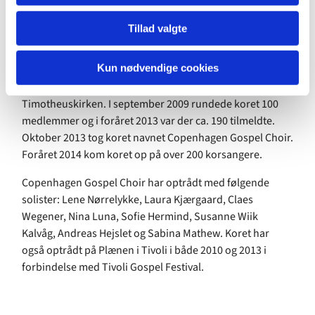
Copenhagen Gospel Choir historie
Tillad valgte
Copenhagen Gospel Choir startede i august 2006 i en
frikirke på Frederiksberg, som hed Cafékirken. Året efter
Kun nødvendige cookies
flyttede koret til Valby og hed på det tidspunkt Valby
Gospel Choir. Siden januar 2009 har koret været i
Timotheuskirken. I september 2009 rundede koret 100
medlemmer og i foråret 2013 var der ca. 190 tilmeldte.
Oktober 2013 tog koret navnet Copenhagen Gospel Choir.
Foråret 2014 kom koret op på over 200 korsangere.
Copenhagen Gospel Choir har optrådt med følgende
solister: Lene Nørrelykke, Laura Kjærgaard, Claes
Wegener, Nina Luna, Sofie Hermind, Susanne Wiik
Kalvåg, Andreas Hejslet og Sabina Mathew. Koret har
også optrådt på Plænen i Tivoli i både 2010 og 2013 i
forbindelse med Tivoli Gospel Festival.