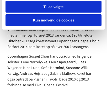
Copenhagen Gospel Choir startede i august 2006 i en
Tillad valgte
frikirke på Frederiksberg, som hed Cafékirken. Året efter
flyttede koret til Valby og hed på det tidspunkt Valby
Kun nødvendige cookies
Gospel Choir. Siden januar 2009 har koret været i
Timotheuskirken. I september 2009 rundede koret 100
medlemmer og i foråret 2013 var der ca. 190 tilmeldte.
Oktober 2013 tog koret navnet Copenhagen Gospel Choir.
Foråret 2014 kom koret op på over 200 korsangere.
Copenhagen Gospel Choir har optrådt med følgende
solister: Lene Nørrelykke, Laura Kjærgaard, Claes
Wegener, Nina Luna, Sofie Hermind, Susanne Wiik
Kalvåg, Andreas Hejslet og Sabina Mathew. Koret har
også optrådt på Plænen i Tivoli i både 2010 og 2013 i
forbindelse med Tivoli Gospel Festival.