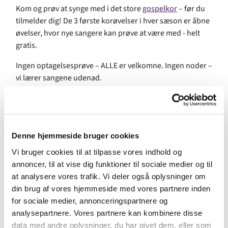
Kom og prøv at synge med i det store
gospelkor
– før du
tilmelder dig! De 3 første korøvelser i hver sæson er åbne
øvelser, hvor nye sangere kan prøve at være med - helt
gratis.
Ingen optagelsesprøve – ALLE er velkomne. Ingen noder –
vi lærer sangene udenad.
For mange er den ugentlige korøvelse ugens højdepunkt.
Gospel giver liv og glæde og det er for alle.
Hver sæson afsluttes med en stor gospelkoncert med
Denne hjemmeside bruger cookies
band, som plejer at være besøgt af flere hundrede
Vi bruger cookies til at tilpasse vores indhold og
publikummer.
annoncer, til at vise dig funktioner til sociale medier og til
For at være med skal du være mindst 15 år. Vær commitet
at analysere vores trafik. Vi deler også oplysninger om
til at komme til tiden til hver øvelse.
din brug af vores hjemmeside med vores partnere inden
for sociale medier, annonceringspartnere og
Facebook
analysepartnere. Vores partnere kan kombinere disse
data med andre oplysninger, du har givet dem, eller som