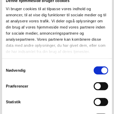
Denne hjemmeside bruger cookies
Dette hold er for børn mellem 6 og 12 måneder
Vi bruger cookies til at tilpasse vores indhold og
annoncer, til at vise dig funktioner til sociale medier og til
at analysere vores trafik. Vi deler også oplysninger om
din brug af vores hjemmeside med vores partnere inden
for sociale medier, annonceringspartnere og
analysepartnere. Vores partnere kan kombinere disse
data med andre oplysninger, du har givet dem, eller som
de har indsamlet fra din brug af deres tjenester.
S
Nødvendig
a
m
t
Præferencer
y
k
k
Statistik
e