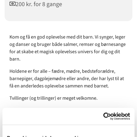
200 kr. for 8 gange
Kom og få en god oplevelse med dit barn. Vi synger, leger
og danser og bruger både salmer, remser og børnesange
for at skabe et magisk oplevelses univers for dig og dit
barn.
Holdene er for alle – fædre, mødre, bedsteforældre,
barnepiger, dagplejemødre eller andre, der har lyst til at
få en anderledes oplevelse sammen med barnet.
Tvillinger (og trillinger) er meget velkomne.
Pris for 8 gange: 200 kr.
Underviser: Amalie Benzon, uddannet musikpædagog fra
Det Kongelige Danske Musikkonservatorium.