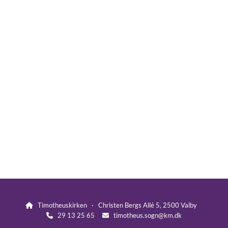
Timotheuskirken · Christen Bergs Allé 5, 2500 Valby

29 13 25 65
timotheus.sogn@km.dk

