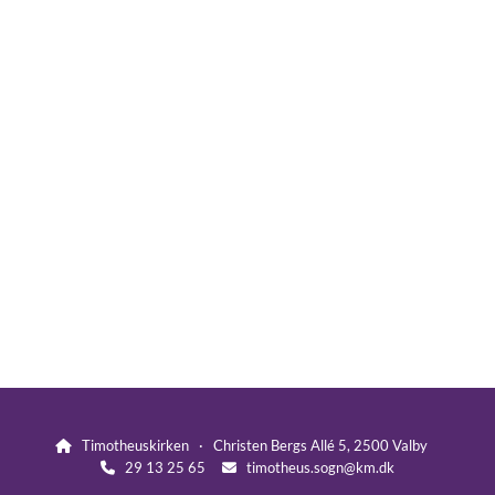
Timotheuskirken · Christen Bergs Allé 5, 2500 Valby

29 13 25 65
timotheus.sogn@km.dk

