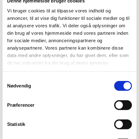
Denne hjemmeside bruger cookies
Dette hold er for børn mellem 6 og 12 måneder
Vi bruger cookies til at tilpasse vores indhold og
annoncer, til at vise dig funktioner til sociale medier og til
at analysere vores trafik. Vi deler også oplysninger om
din brug af vores hjemmeside med vores partnere inden
for sociale medier, annonceringspartnere og
analysepartnere. Vores partnere kan kombinere disse
data med andre oplysninger, du har givet dem, eller som
de har indsamlet fra din brug af deres tjenester.
S
Nødvendig
a
m
t
Præferencer
y
k
k
Statistik
e