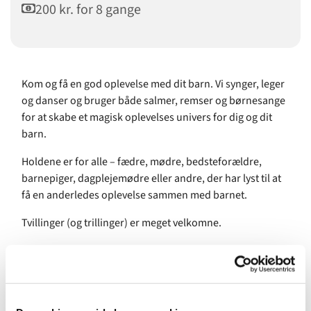
200 kr. for 8 gange
Kom og få en god oplevelse med dit barn. Vi synger, leger
og danser og bruger både salmer, remser og børnesange
for at skabe et magisk oplevelses univers for dig og dit
barn.
Holdene er for alle – fædre, mødre, bedsteforældre,
barnepiger, dagplejemødre eller andre, der har lyst til at
få en anderledes oplevelse sammen med barnet.
Tvillinger (og trillinger) er meget velkomne.
Pris for 8 gange: 200 kr.
Underviser: Amalie Benzon, uddannet musikpædagog fra
Det Kongelige Danske Musikkonservatorium.