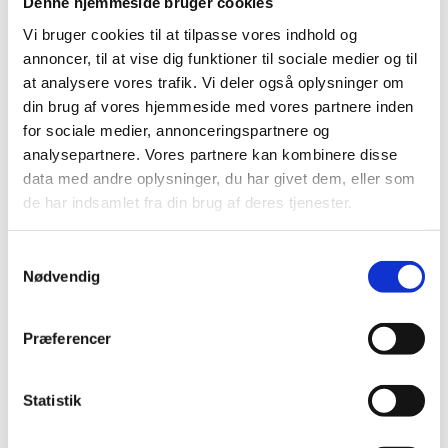
Denne hjemmeside bruger cookies
Dette hold er for børn mellem 6 og 12 måneder
Vi bruger cookies til at tilpasse vores indhold og
annoncer, til at vise dig funktioner til sociale medier og til
at analysere vores trafik. Vi deler også oplysninger om
din brug af vores hjemmeside med vores partnere inden
for sociale medier, annonceringspartnere og
analysepartnere. Vores partnere kan kombinere disse
data med andre oplysninger, du har givet dem, eller som
de har indsamlet fra din brug af deres tjenester.
S
Nødvendig
a
m
t
Præferencer
y
k
k
Statistik
e