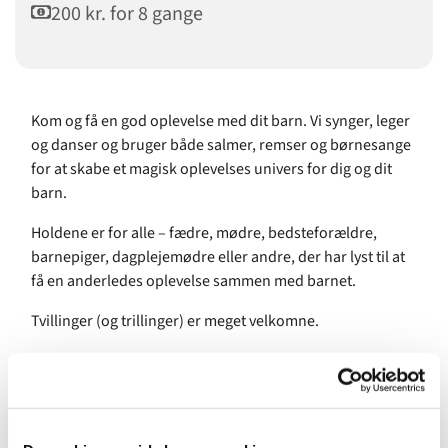
200 kr. for 8 gange
Kom og få en god oplevelse med dit barn. Vi synger, leger
og danser og bruger både salmer, remser og børnesange
for at skabe et magisk oplevelses univers for dig og dit
barn.
Holdene er for alle – fædre, mødre, bedsteforældre,
barnepiger, dagplejemødre eller andre, der har lyst til at
få en anderledes oplevelse sammen med barnet.
Tvillinger (og trillinger) er meget velkomne.
Pris for 8 gange: 200 kr.
Underviser: Amalie Benzon, uddannet musikpædagog fra
Det Kongelige Danske Musikkonservatorium.