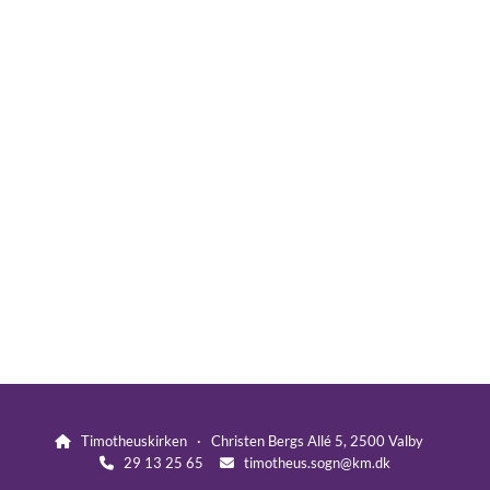
Timotheuskirken · Christen Bergs Allé 5, 2500 Valby

29 13 25 65
timotheus.sogn@km.dk

