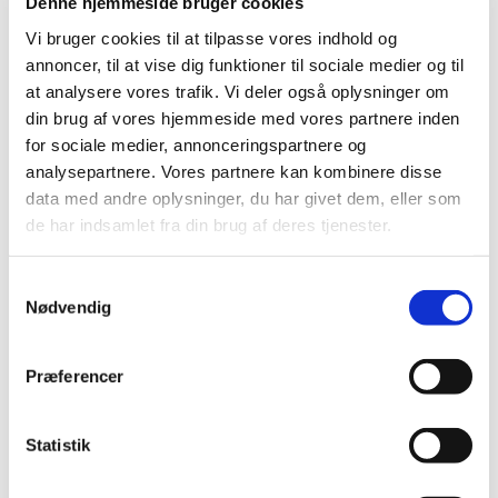
Denne hjemmeside bruger cookies
Dette hold er for børn mellem 6 og 12 måneder
Vi bruger cookies til at tilpasse vores indhold og
annoncer, til at vise dig funktioner til sociale medier og til
at analysere vores trafik. Vi deler også oplysninger om
din brug af vores hjemmeside med vores partnere inden
for sociale medier, annonceringspartnere og
analysepartnere. Vores partnere kan kombinere disse
data med andre oplysninger, du har givet dem, eller som
de har indsamlet fra din brug af deres tjenester.
S
Nødvendig
a
m
t
Præferencer
y
k
k
Statistik
e