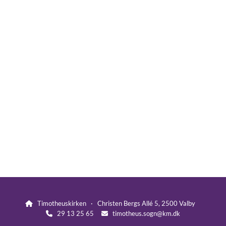
Timotheuskirken · Christen Bergs Allé 5, 2500 Valby

29 13 25 65
timotheus.sogn@km.dk

