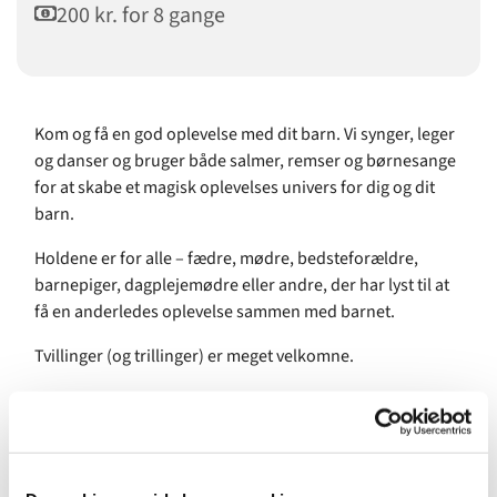
200 kr. for 8 gange
Kom og få en god oplevelse med dit barn. Vi synger, leger
og danser og bruger både salmer, remser og børnesange
for at skabe et magisk oplevelses univers for dig og dit
barn.
Holdene er for alle – fædre, mødre, bedsteforældre,
barnepiger, dagplejemødre eller andre, der har lyst til at
få en anderledes oplevelse sammen med barnet.
Tvillinger (og trillinger) er meget velkomne.
Pris for 8 gange: 200 kr.
Underviser: Amalie Benzon, uddannet musikpædagog fra
Det Kongelige Danske Musikkonservatorium.