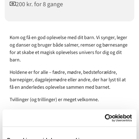
200 kr. for 8 gange
Kom og få en god oplevelse med dit barn. Vi synger, leger
og danser og bruger både salmer, remser og børnesange
for at skabe et magisk oplevelses univers for dig og dit
barn.
Holdene er for alle – fædre, mødre, bedsteforældre,
barnepiger, dagplejemødre eller andre, der har lyst til at
få en anderledes oplevelse sammen med barnet.
Tvillinger (og trillinger) er meget velkomne.
Pris for 8 gange: 200 kr.
Underviser: Amalie Benzon, uddannet musikpædagog fra
Det Kongelige Danske Musikkonservatorium.