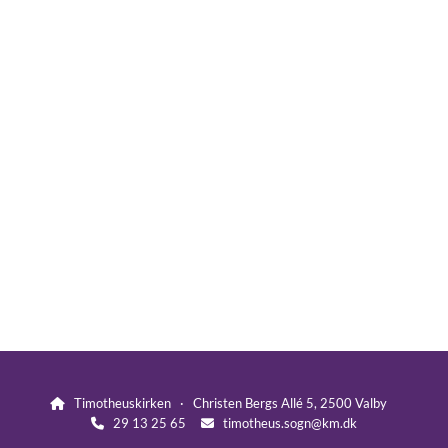
Timotheuskirken · Christen Bergs Allé 5, 2500 Valby

29 13 25 65
timotheus.sogn@km.dk

