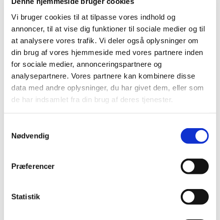
Denne hjemmeside bruger cookies
Dette hold er for børn mellem 6 og 12 måneder
Vi bruger cookies til at tilpasse vores indhold og
annoncer, til at vise dig funktioner til sociale medier og til
at analysere vores trafik. Vi deler også oplysninger om
din brug af vores hjemmeside med vores partnere inden
for sociale medier, annonceringspartnere og
analysepartnere. Vores partnere kan kombinere disse
data med andre oplysninger, du har givet dem, eller som
de har indsamlet fra din brug af deres tjenester.
S
Nødvendig
a
m
t
Præferencer
y
k
k
Statistik
e