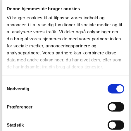
AA holder møde hver lørdag kl. 9.30 i Timotheuskirkens
Denne hjemmeside bruger cookies
lokaler.
Vi bruger cookies til at tilpasse vores indhold og
annoncer, til at vise dig funktioner til sociale medier og til
Det eneste, der kræves for at blive medlem, er et ønske
at analysere vores trafik. Vi deler også oplysninger om
om at holde op med at drikke.
din brug af vores hjemmeside med vores partnere inden
2. lørdag i måneden åbent møde med speaker
for sociale medier, annonceringspartnere og
* AA kan ikke at løse problemerne i dit liv.
analysepartnere. Vores partnere kan kombinere disse
data med andre oplysninger, du har givet dem, eller som
* Men som medlemmer af AA kan vi vise dig, hvordan du
de har indsamlet fra din brug af deres tjenester.
lærer at leve uden alkohol ved at tage »en dag ad
gangen«.
S
* I AA holder vi os fra den »første genstand«, fordi vi har
Nødvendig
a
erfaring for, at vi ikke kan nøjes med den ene.
m
t
Præferencer
y
k
k
Statistik