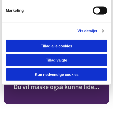
e
v
Marketing
a
l
g
Vis detaljer
Tillad alle cookies
Tillad valgte
Kun nødvendige cookies
Du vil måske også kunne lide...