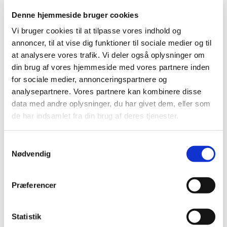
AA holder møde hver lørdag kl. 9.30 i Timotheuskirkens
Denne hjemmeside bruger cookies
lokaler.
Vi bruger cookies til at tilpasse vores indhold og
annoncer, til at vise dig funktioner til sociale medier og til
Det eneste, der kræves for at blive medlem, er et ønske
at analysere vores trafik. Vi deler også oplysninger om
om at holde op med at drikke.
din brug af vores hjemmeside med vores partnere inden
2. lørdag i måneden åbent møde med speaker
for sociale medier, annonceringspartnere og
* AA kan ikke at løse problemerne i dit liv.
analysepartnere. Vores partnere kan kombinere disse
data med andre oplysninger, du har givet dem, eller som
* Men som medlemmer af AA kan vi vise dig, hvordan du
de har indsamlet fra din brug af deres tjenester.
lærer at leve uden alkohol ved at tage »en dag ad
gangen«.
S
* I AA holder vi os fra den »første genstand«, fordi vi har
Nødvendig
a
erfaring for, at vi ikke kan nøjes med den ene.
m
t
Præferencer
y
k
k
Statistik