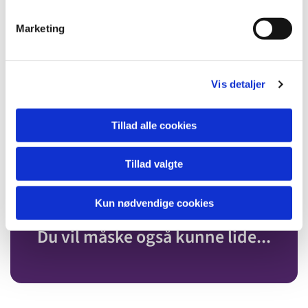
e
v
Marketing
a
l
g
Vis detaljer
Tillad alle cookies
Tillad valgte
Kun nødvendige cookies
Du vil måske også kunne lide...